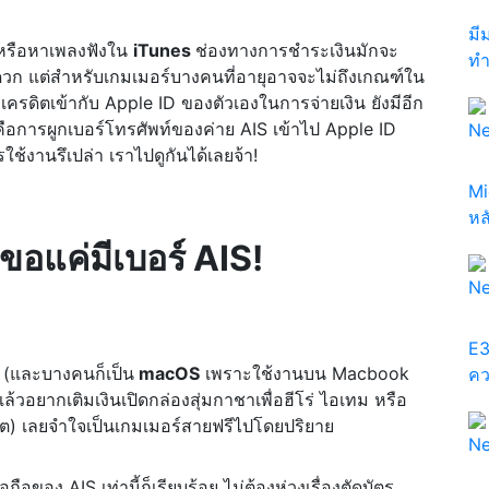
มี
รือหาเพลงฟังใน
iTunes
ช่องทางการชำระเงินมักจะ
ทำ
ดวก แต่สำหรับเกมเมอร์บางคนที่อายุอาจจะไม่ถึงเกณฑ์ใน
รดิตเข้ากับ Apple ID ของตัวเองในการจ่ายเงิน ยังมีอีก
คือการผูกเบอร์โทรศัพท์ของค่าย AIS เข้าไป Apple ID
N
ช้งานรึเปล่า เราไปดูกันได้เลยจ้า!
Mi
หล
! ขอแค่มีเบอร์ AIS!
N
E3
(และบางคนก็เป็น
macOS
เพราะใช้งานบน Macbook
คว
่แล้วอยากเติมเงินเปิดกล่องสุ่มกาชาเพื่อฮีโร่ ไอเทม หรือ
ดบิต) เลยจำใจเป็นเกมเมอร์สายฟรีไปโดยปริยาย
N
อของ AIS เท่านี้ก็เรียบร้อย ไม่ต้องห่วงเรื่องตัดบัตร