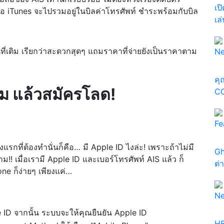
เป
รือ iTunes จะไปรวมอยู่ในบิลค่าโทรศัพท์ ชำระพร้อมกับบิล
เล
ที่เติม เรียกว่าสะดวกสุดๆ แถมราคาที่จ่ายยังเป็นราคาตาม
N
คุ
อม แล้วสมัครโลด!
CO
Fe
งแรกที่ต้องทำนั่นก็คือ… มี Apple ID ไงล่ะ! เพราะถ้าไม่มี
Gh
พาม!! เมื่อเรามี Apple ID และเบอร์โทรศัพท์ AIS แล้ว ก็
ต่
ne ก็ง่ายๆ เพียงแค่…
N
 ID จากนั้น ระบบจะให้คุณยืนยัน Apple ID
HB