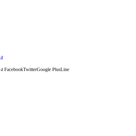
อง
ง FacebookTwitterGoogle PlusLine