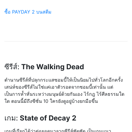
ซื้อ PAYDAY 2 บนสตีม
ซีรีส์:
The Walking Dead
ตำนานซีรีส์ที่ปลุกกระแสซอม
บี้ให้เป็นนิยมไปทั่วโลกอีก
ครั้ง
เสน่ห์ของซีรีส์ไม่ใช่แค่เอ
าตัวรอดจากซอมบี้เท่านั้น แต่
เป็นการห้ำหั่นระหว่างมน
ุษย์ด้วยกันเอง ไร้กฎ ไร้ศีลธรรมใด
ใด ตอนนี้มีถึงซีซั่น 10 ใครยังดูอยู่บ้างยกมือขึ้น
เกม:
State of Decay 2
เกมที่เรียกได้ว่าต่อยอดมาจ
ากซีรีส์ชัดชัด เป็นเกมแนว