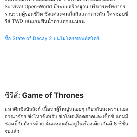
Survival Open-World มีระบบสร้างฐาน บริหารทรัพยากร
รวบรวมผู้รอดชีวิต ซึ่งแต่ละคนมีสกิลแตกต่างกั
น ใครชอบซี
รีส์ TWD เล่นเกมฟินน้ำตาแตกแน่นอน
ซื้อ State of Decay 2 บนไมโครซอฟท์สโตร์
ซีรีส์:
Game of Thrones
มหาศึกชิงบัลลังก์ เนื้อหาผู้ใหญ่หน่อยๆ เกี่ยวกับสงครามแย่ง
อาณาจัก
ร ชิงไหวชิงพริบ ฆ่าโหดเลือดสาดและเซ็กซ์ แถมมี
ซอมบี้กับมังกรด้วย นั่นแหละมันอยู่ในเรื่องเดี
ยวกันมี 8 ซีซั่น
จบแล้ว