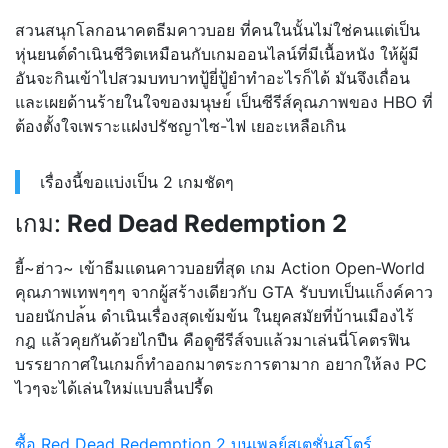
สวนสนุกโลกอนาคตธีมคาวบอย ที่คนในนั้นไม่ใช่คนแต่เป็น
หุ่นยนต์ดำเนินชีวิตเหมือนก
ับเกมออนไลน์ที่มีเนื้อหนัง
ให้ผู้มี
อันจะกินเข้าไปสวมบ
ทบาทปู้ยี่ปู้ยำทำอะไรก็ได้
มันจึงเถื่อน
และเผยด้านร้ายในใจของมนุษย
์ เป็นซีรีส์คุณภาพของ HBO ที่
ต้องตั้งใจเพราะแฝงปรัชญ
าไซ-ไฟ เยอะเหลือเกิน
เรื่องนี้ขอแบ่งเป็น 2 เกมชัดๆ
เกม:
Red Dead Redemption 2
ยี้~ฮ่าว~ เข้าธีมแดนคาวบอยที่สุด เกม Action Open-World
คุณภาพเทพๆๆๆ จากผู้สร้างเดียวกับ GTA รับบทเป็นแก็งค์คาว
บอยนักปล
้น ดำเนินเรื่องสุดเข้มข้น ในยุคสมัยที่บ้านเมืองไร้
กฎ
แล้วคุยกันด้วยไกปืน คือดูซีรีส์จบแล้วมาเล่นนี่
โคตรฟิน
บรรยากาศในเกมก็ทำออกมาตระก
ารตามาก อยากให้ลง PC
ไวๆจะได้เล่นใหม่แบบลื่นปรื
้ด
ซื้อ Red Dead Redemption 2 บนเพลย์สเตชั่นสโตร์