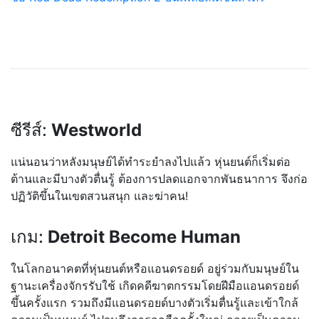
ซีรีส์:
Westworld
แน่นอนว่าหลังมนุษย์ได้ทำระ
ยำลงไปแล้ว หุ่นยนต์ก็เริ่มต่อ
ต้านและม
ีบางตัวตื่นรู้ ต้องการปลดแอกจากพันธนาการ จึงก่อ
ปฏิวัติขึ้นในเขตสวนส
นุก และฆ่าคน!
เกม:
Detroit Become Human
ในโลกอนาคตที่หุ่นยนต์หรือแ
อนดรอยด์ อยู่ร่วมกับมนุษย์ใน
ฐานะเคร
ื่องจักรรับใช้ เกิดคดีฆาตกรรมโดยฝีมือแอนด
รอยด์
ขึ้นครั้งแรก รวมถึงมีแอนดรอยด์บางตัวเริ
่มตื่นรู้และเข้าใกล้