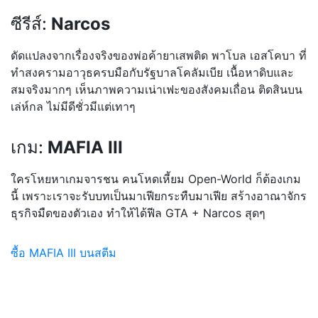
ซีรีส์:
Narcos
ดัดแปลงจากเรื่องจริงของพ่อ
ค้ายาเสพติด พาโบล เอสโคบา ที่
ทำสงครามอาวุธครบมือกับร
ัฐบาลโคลัมเบีย เนื้อหาดิบและ
สมจริงมากๆ เห็นภาพความเน่าเฟะของสังคม
เถื่อน ติดสินบน
เล่ห์กล ไม่มีดีชั่วมีแต่เทาๆ
เกม:
MAFIA III
ใครโหยหาเกมจารชน คนโหดเหี้ยม Open-World ก็ต้องเกม
นี้ เพราะเราจะรับบทเป็นมาเฟียก
ระทืบมาเฟีย สร้างอาณาจักร
ธุรกิจมืดของต
ัวเอง ทำให้ได้ฟีล GTA + Narcos สุดๆ
ซื้อ MAFIA III บนสตีม