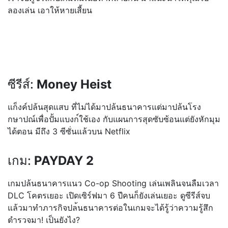
ลองเล่น เอาให้หายเสี้ยน
ซีรีส์:
Money Heist
แก็งค์ปล้นสุดแสบ ที่ไม่ได้มาปล้นธนาคารแต่มา
ปล้นโรง
กษาปณ์เพื่อปั้มแบงก
์ใช้เอง กับแผนการสุดซับซ้อนแต่ยังห
ักมุม
ได้ตอน มีถึง 3 ซีซั่นแล้วบน Netflix
เกม:
PAYDAY 2
เกมปล้นธนาคารแนว Co-op Shooting เล่นเพลินจนลืมเวลา
DLC โคตรเยอะ เปิดเซิร์ฟมา 6 ปีคนก็ยังเล่นเยอะ ดูซีรีส์จบ
แล้วมาทำภารกิจปล
้นธนาคารต่อในเกมจะได้รู้ว่
าความรู้สึก
ตำรวจมา! เป็นยังไง?