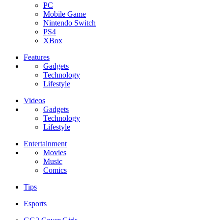
PC
Mobile Game
Nintendo Switch
PS4
XBox
Features
Gadgets
Technology
Lifestyle
Videos
Gadgets
Technology
Lifestyle
Entertainment
Movies
Music
Comics
Tips
Esports