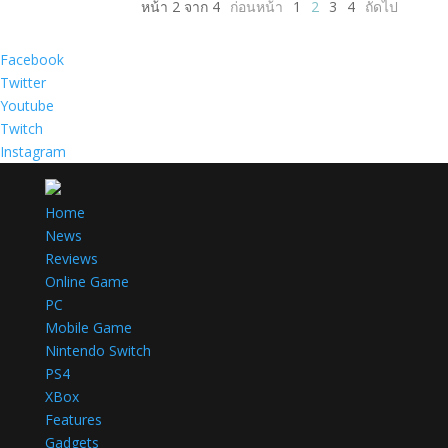
หน้า 2 จาก 4
ก่อนหน้า
1
2
3
4
ถัดไป
Facebook
Twitter
Youtube
Twitch
Instagram
Home
News
Reviews
Online Game
PC
Mobile Game
Nintendo Switch
PS4
XBox
Features
Gadgets